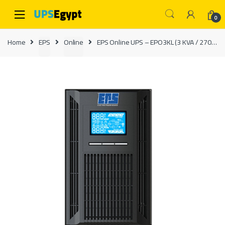
Skip to navigation
Skip to content
0
Home
EPS
Online
EPS Online UPS – EPO3KL (3 KVA / 2700 Watt)