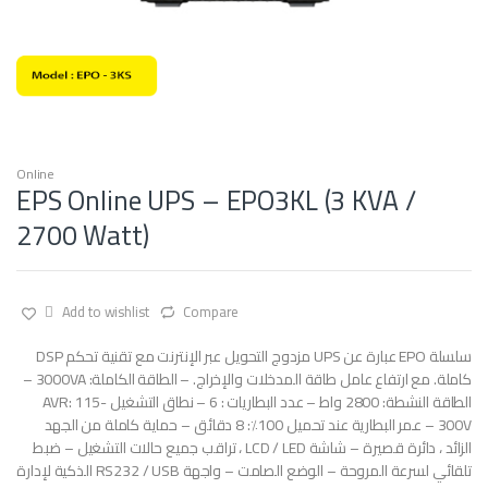
Online
EPS Online UPS – EPO3KL (3 KVA /
2700 Watt)
Add to wishlist
Compare
سلسلة EPO عبارة عن UPS مزدوج التحويل عبر الإنترنت مع تقنية تحكم DSP
كاملة. مع ارتفاع عامل طاقة المدخلات والإخراج. – الطاقة الكاملة: 3000VA –
الطاقة النشطة: 2800 واط – عدد البطاريات : 6 – نطاق التشغيل AVR: 115-
300V – عمر البطارية عند تحميل 100٪: 8 دقائق – حماية كاملة من الجهد
الزائد ، دائرة قصيرة – شاشة LCD / LED ، تراقب جميع حالات التشغيل – ضبط
تلقائي لسرعة المروحة – الوضع الصامت – واجهة RS232 / USB الذكية لإدارة