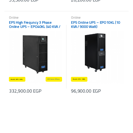
Online
Online
EPS High Frequncy 3 Phase
EPS Online UPS – EPO10KL (10
Online UPS – EPO40KL (40 KVA /
KVA / 9000 Watt)
36000 Watt) Without Battery
332,900.00
EGP
96,900.00
EGP