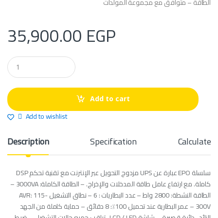
الطاقة – متوافق مع مجموعة المولدات
35,900.00
EGP
Q
u
a
n
t
Add to cart
i
t
Add to wishlist
y
Description
Specification
Calculate 
سلسلة EPO عبارة عن UPS مزدوج التحويل عبر الإنترنت مع تقنية تحكم DSP
كاملة. مع ارتفاع عامل طاقة المدخلات والإخراج. – الطاقة الكاملة: 3000VA –
الطاقة النشطة: 2800 واط – عدد البطاريات : 6 – نطاق التشغيل AVR: 115-
300V – عمر البطارية عند تحميل 100٪: 8 دقائق – حماية كاملة من الجهد
الزائد ، دائرة قصيرة – شاشة LCD / LED ، تراقب جميع حالات التشغيل – ضبط