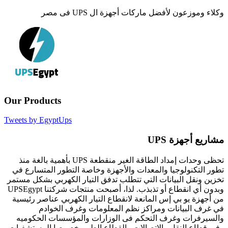
وكلاء وموزعون لأفضل ماركات أجهزة ال UPS فى مصر
Our Products
Tweets by EgyptUps
مشاريع أجهزة UPS
تحظى وحدات إمداد الطاقة الغير منقطعة UPS بأهمية بالغة منذ
تطور التكنولوجيا والمعدات والأجهزة وخاصة التطور المتسارع في
تخزين ونقل البيانات التي تتطلب تدفق التيار الكهربي بشكل مستمر
وبدون أي انقطاع أو تذبذب. لذا، أصبحت منتجات شركتنا UPSEgypt
من أجهزة يو بي إس المانعة لانقطاع التيار الكهربي عناصر رئيسية
في غرف البيانات ومراكز نظم المعلومات وغرف الخوادم
والسيرفرات وغرف التحكم فى الوزارات والمؤسسات الحكوميه
وفى قطاع النقل والإتصالات والقطاع الطبي خصوصا المستشفيات